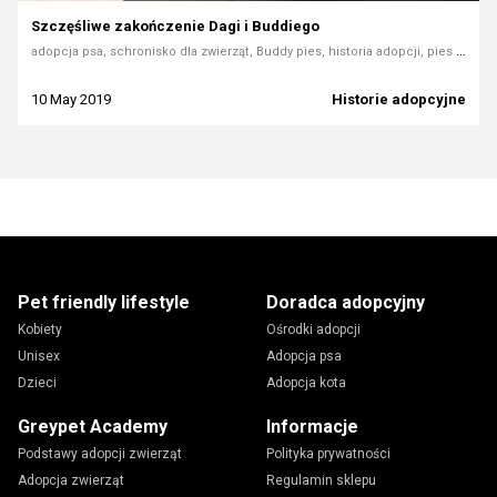
Szczęśliwe zakończenie Dagi i Buddiego
adopcja psa, schronisko dla zwierząt, Buddy pies, historia adopcji, pies ze schroniska, adopcja psa z Reksio, kochający pies, jak adoptować psa
10 May 2019
Historie adopcyjne
Pet friendly lifestyle
Doradca adopcyjny
Kobiety
Ośrodki adopcji
Unisex
Adopcja psa
Dzieci
Adopcja kota
Greypet Academy
Informacje
Podstawy adopcji zwierząt
Polityka prywatności
Adopcja zwierząt
Regulamin sklepu