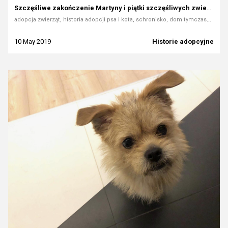
Szczęśliwe zakończenie Martyny i piątki szczęśliwych zwierzaków
adopcja zwierząt, historia adopcji psa i kota, schronisko, dom tymczasowy, wolontariat dla zwierząt, pomoc zwierzętom, Towarzystwo Opieki nad Zwierzętami, Daisy, Delta, Sonia, Sklejek, Mruczek
10 May 2019
Historie adopcyjne