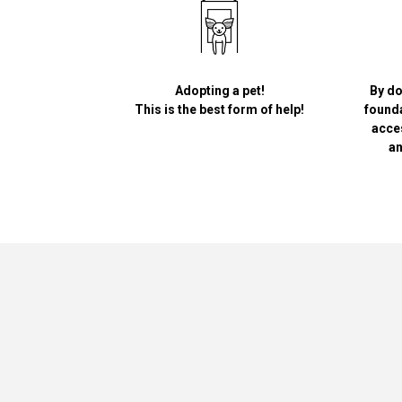
Adopting a pet!
By do
This is the best form of help!
founda
acce
an
Greypet
Academy