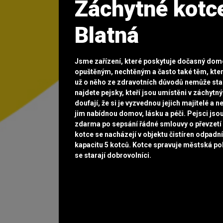
Záchytné kotc
Blatná
Jsme zařízení, které poskytuje dočasný do
opuštěným, nechtěným a často také těm, kte
už o něho ze zdravotních důvodů nemůže star
najdete pejsky, kteří jsou umístěni v záchytný
doufají, že si je vyzvednou jejich majitelé a n
jim nabídnou domov, lásku a péči. Pejsci js
zdarma po sepsání řádné smlouvy o převzetí
kotce se nacházejí v objektu čistíren odpadní
kapacitu 5 kotců. Kotce spravuje městská pol
se starají dobrovolníci.