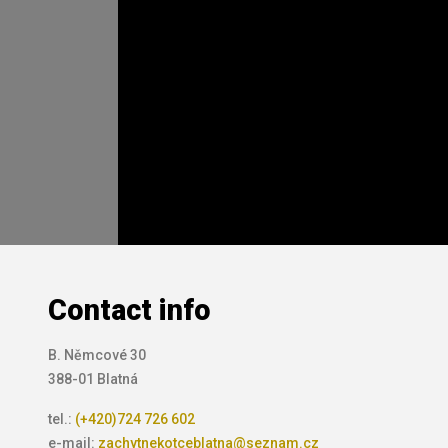
Contact info
B. Němcové 30
388-01 Blatná
tel.:
(+420)724 726 602
e-mail:
zachytnekotceblatna@seznam.cz