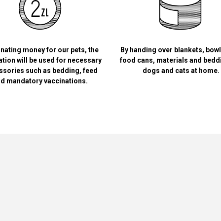
nating money for our pets, the
By handing over blankets, bow
tion will be used for necessary
food cans, materials and bedd
ssories such as bedding, feed
dogs and cats at home.
d mandatory vaccinations.