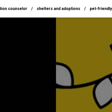
tion counselor
/
shelters and adoptions
/
pet-friendly