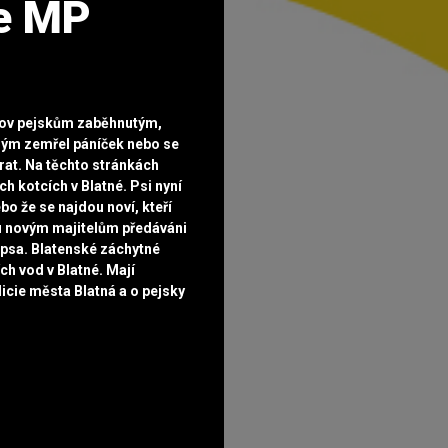
e MP
mov pejskům zaběhnutým,
rým zemřel páníček nebo se
at. Na těchto stránkách
ch kotcích v Blatné. Psi nyní
ebo že se najdou noví, kteří
ou novým majitelům předáváni
 psa. Blatenské záchytné
ch vod v Blatné. Mají
icie města Blatná a o pejsky