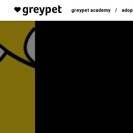
greypet academy
/
adop