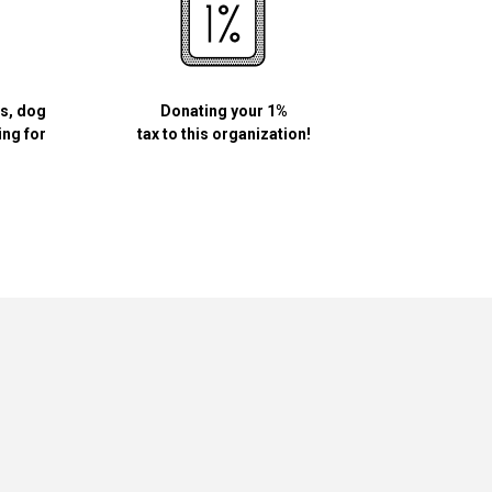
ls, dog
Donating your 1%
ing for
tax to this organization!