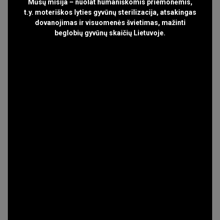
Mūsų misija – nuolat humaniškomis priemonėmis,
t.y. moteriškos lyties gyvūnų sterilizacija, atsakingas
dovanojimas ir visuomenės švietimas, mažinti
beglobių gyvūnų skaičių Lietuvoje.