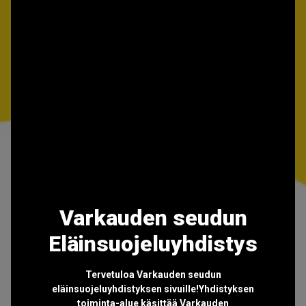
Varkauden seudun
Eläinsuojeluyhdistys
Tervetuloa Varkauden seudun
eläinsuojeluyhdistyksen sivuille!Yhdistyksen
toiminta-alue käsittää Varkauden