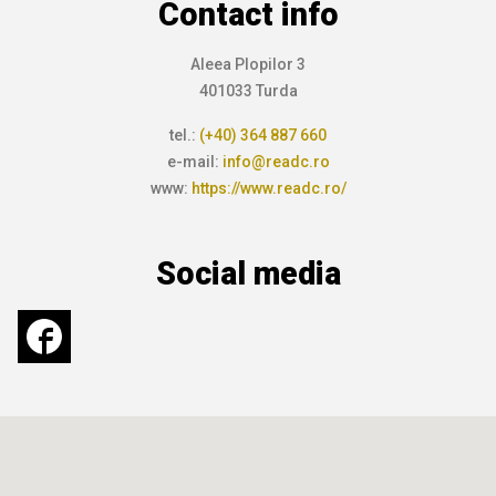
Contact info
Aleea Plopilor 3
401033 Turda
tel.:
(+40) 364 887 660
e-mail:
info@readc.ro
www:
https://www.readc.ro/
Social media