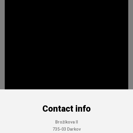
Contact info
Brožíkova II
735-03 Darkov