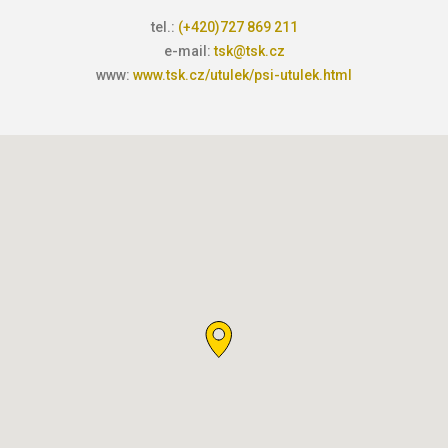
tel.:
(+420)727 869 211
e-mail:
tsk@tsk.cz
www:
www.tsk.cz/utulek/psi-utulek.html