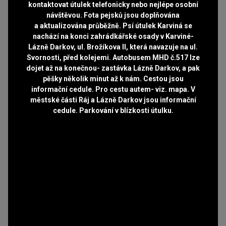
kontaktovat útulek telefonicky nebo nejlépe osobní
návštěvou. Fota pejsků jsou doplňována
a aktualizována průběžně. Psí útulek Karviná se
nachází na konci zahrádkářské osady v Karviné-
Lázně Darkov, ul. Brožíkova II, která navazuje na ul.
Svornosti, před kolejemi. Autobusem MHD č.517 lze
dojet až na konečnou- zastávka Lázně Darkov, a pak
pěšky několik minut až k nám. Cestou jsou
informační cedule. Pro cestu autem- viz. mapa. V
městské části Ráj a Lázně Darkov jsou informační
cedule. Parkování v blízkosti útulku.