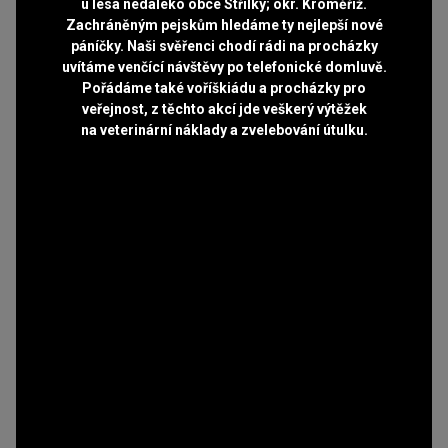
u lesa nedaleko obce Střílky; okr. Kroměříž.
Zachráněným pejskům hledáme ty nejlepší nové
páníčky. Naši svěřenci chodí rádi na procházky
uvítáme venčící návštěvy po telefonické domluvě.
Pořádáme také voříškiádu a procházky pro
veřejnost, z těchto akcí jde veškerý výtěžek
na veterinární náklady a zvelebování útulku.