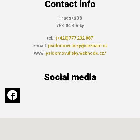
Contact info
Hradská 38
768-04 Střílky
tel.:
(+420)777 232 887
e-mail:
psidomovulisky@seznam.cz
www:
psidomovulisky.webnode.cz/
Social media