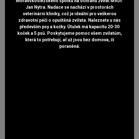
Moravskoslezského spolku na ochranu zvířat MVDr.
Jan Nytra. Nadace se nachází v prostorách
veterinární kliniky, což je ideální pro veškerou
zdravotní péči o opuštěná zvířata. Naleznete u nás
především psy a kočky. Útulek má kapacitu 20-30
koček a 5 psů. Poskytujeme pomoc všem zvířatům,
která to potřebují, ať už jsou bez domova, či
poraněná.