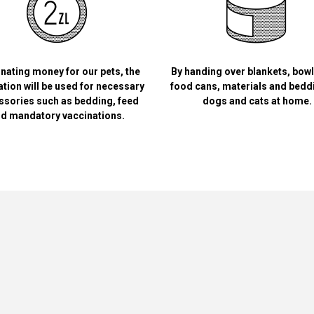
nating money for our pets, the
By handing over blankets, bow
tion will be used for necessary
food cans, materials and bedd
ssories such as bedding, feed
dogs and cats at home.
d mandatory vaccinations.