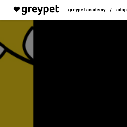
greypet academy
/
adop