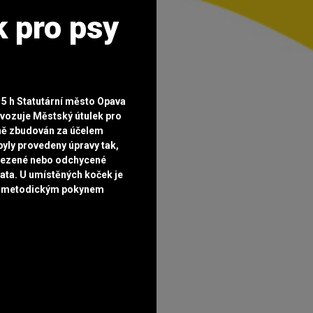
 pro psy
15 h Statutární město Opava
vozuje Městský útulek pro
dně zbudován za účelem
yly provedeny úpravy tak,
alezené nebo odchycené
ata. U umístěných koček je
 s metodickým pokynem