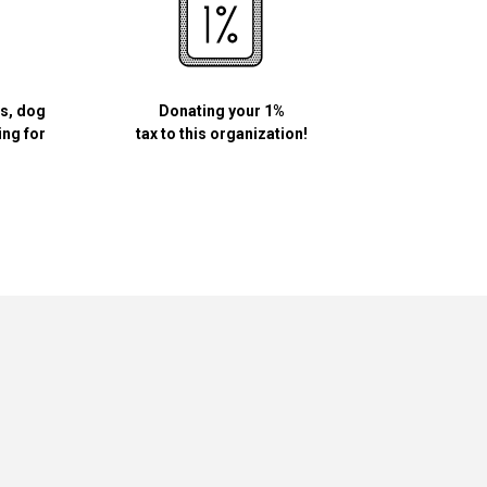
ls, dog
Donating your 1%
ing for
tax to this organization!