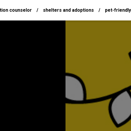
tion counselor
/
shelters and adoptions
/
pet-friendly