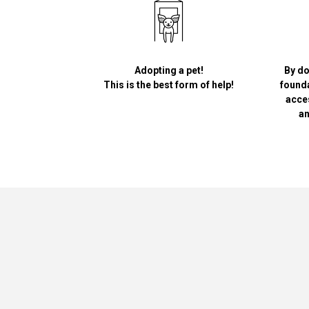
Adopting a pet!
By do
This is the best form of help!
founda
acce
an
Greypet
Academy