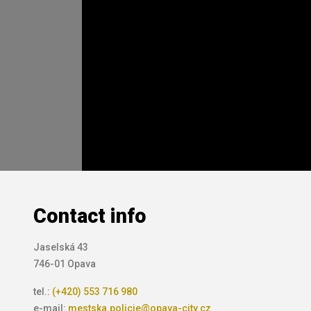
Contact info
Jaselská 43
746-01 Opava
tel.:
(+420) 553 716 980
e-mail:
mestska.policie@opava-city.cz