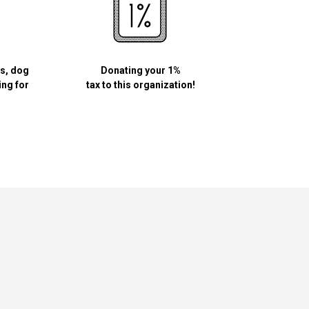
ls, dog
Donating your 1%
ing for
tax to this organization!