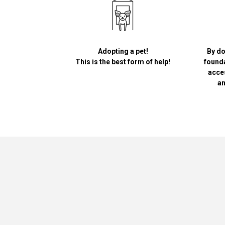
Adopting a pet!
By do
This is the best form of help!
founda
acce
an
Greypet
Academy