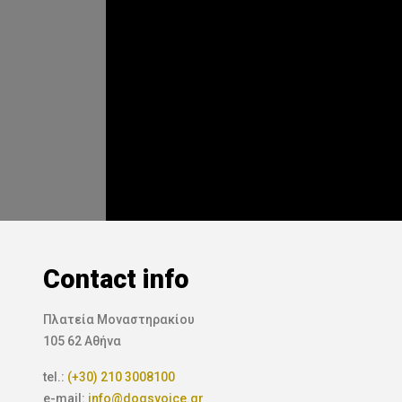
Contact info
Πλατεία Μοναστηρακίου
105 62 Αθήνα
tel.:
(+30) 210 3008100
e-mail:
info@dogsvoice.gr