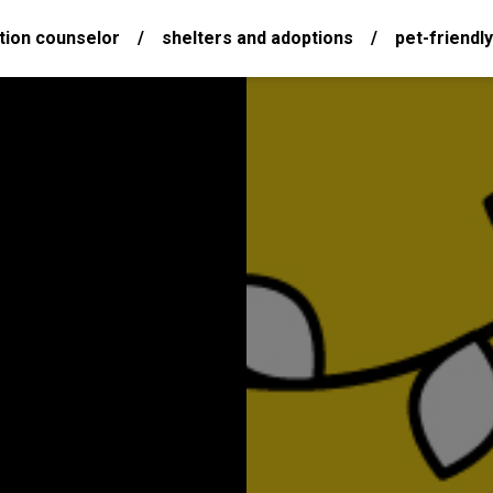
tion counselor
/
shelters and adoptions
/
pet-friendly