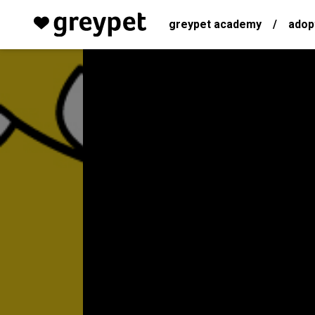
greypet academy
/
adop