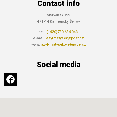
Contact info
Skřivánek 199
471-14 Kamenický Šenov
tel.:
(+420)730 634 043
e-mail:
azylmatysek@post.cz
www:
azyl-matysek.webnode.cz
Social media