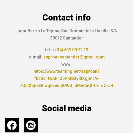
Contact info
Lugar Barrio La Tejona, San Román de la Llanilla, S/N
39012 Santander
tel.:
(+34) 639 00 72 19
e-mail:
asproansantander@gmail.com
www:
https://www.teaming.net/asproan?
fbclid=IwAR135AKIB3yRIXgjmrA-
7QslXpDkEthwqbxe6bIOWd_dMnCaGt-0EToC-J4
Social media