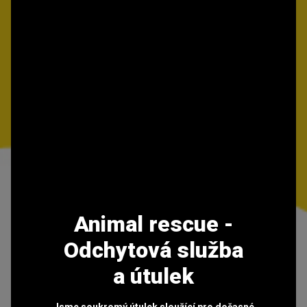
Animal rescue -
Odchytová služba
a útulek
Jsme soukromý útulek sloužící pro dočasné